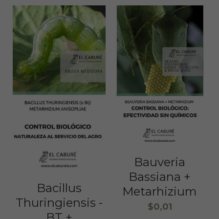
Bauveria
Bassiana +
Bacillus
Metarhizium
Thuringiensis -
$0,01
BT +