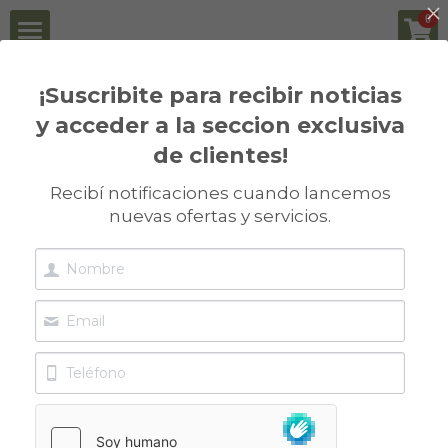
×
0
CATEGORÍAS DE LA TIENDA
Principal
¡Suscribite para recibir noticias
Todas las Categorías
y acceder a la seccion exclusiva
Institucional
de clientes!
Todos
Fertilizantes
Insumos Biológicos
Historia
Recibí notificaciones cuando lancemos
nuevas ofertas y servicios.
Distribuidores
Misión
Insumos Biológicos
Novedades
Nosotros
Pack Biológico para Legumbres
Contacto
FAQ
Packs Biológicos para Soja
Actualidad
Clientes
Packs Biológicos para Maíz
Informes Técnicos
BAPROM
Phosbac