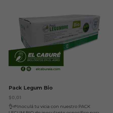
Pack Legum Bio
$0,01
👌🌱Inoculá tu vicia con nuestro PACK
LEGUM BIO de inoculante específico para