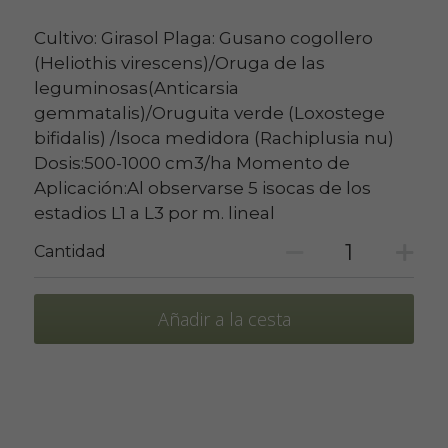
Cultivo: Girasol Plaga: Gusano cogollero
(Heliothis virescens)/Oruga de las
leguminosas(Anticarsia
gemmatalis)/Oruguita verde (Loxostege
bifidalis) /Isoca medidora (Rachiplusia nu)
Dosis:500-1000 cm3/ha Momento de
Aplicación:Al observarse 5 isocas de los
estadios L1 a L3 por m. lineal
Cantidad
Añadir a la cesta