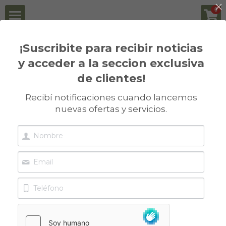
×
0
CATEGORÍAS DE LA TIENDA
Principal
¡Suscribite para recibir noticias
Volver
Todas las Categorías
y acceder a la seccion exclusiva
Institucional
de clientes!
Insumos Biológicos
Historia
Recibí notificaciones cuando lancemos
nuevas ofertas y servicios.
Distribuidores
Misión
Insumos Biológicos
Novedades
Nosotros
Pack Biológico para Legumbres
Contacto
FAQ
Packs Biológicos para Soja
Actualidad
Clientes
Packs Biológicos para Maíz
Informes Técnicos
Vicia Villosa