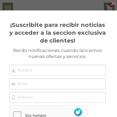
×
0
CATEGORÍAS DE LA TIENDA
Principal
¡Suscribite para recibir noticias
Volver
Todas las Categorías
y acceder a la seccion exclusiva
Institucional
de clientes!
Insumos Biológicos
Historia
Recibí notificaciones cuando lancemos
nuevas ofertas y servicios.
Distribuidores
Misión
Insumos Biológicos
Novedades
Nosotros
Pack Biológico para Legumbres
Contacto
FAQ
Packs Biológicos para Soja
Actualidad
Clientes
Packs Biológicos para Maíz
Informes Técnicos