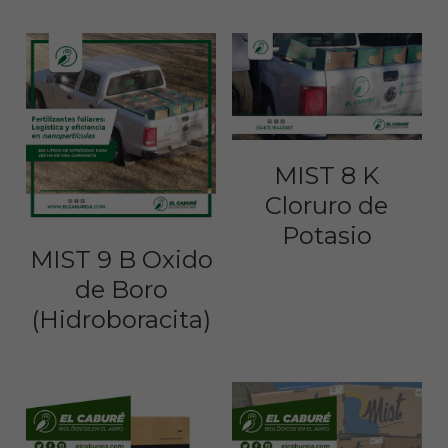
MIST 8 K
Cloruro de
Potasio
MIST 9 B Oxido
de Boro
(Hidroboracita)