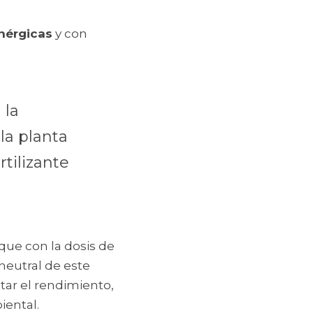
inérgicas
 y con 
la 
a planta 
tilizante 
ue con la dosis de 
neutral de este 
tar el rendimiento, 
iental.