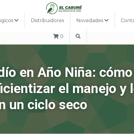
ógicos
Distribuidores
Novedades
Cont
0
dío en Año Niña: cómo 
cientizar el manejo y l
n un ciclo seco