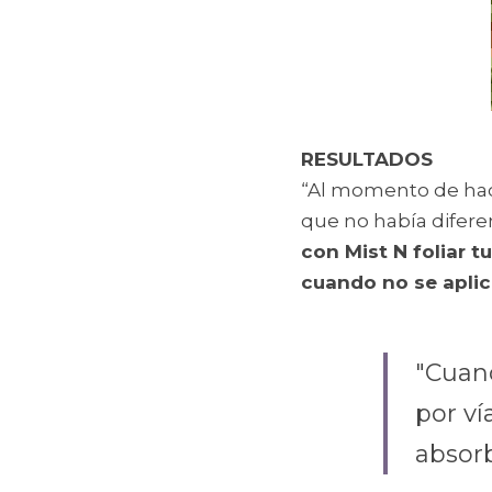
RESULTADOS
“Al momento de hac
que no había diferen
con Mist N foliar t
cuando no se aplic
"Cuand
por ví
absorb