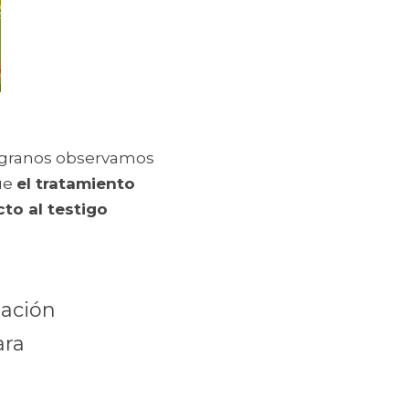
 granos observamos 
ue 
el tratamiento 
o al testigo 
ación 
ra 