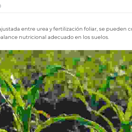
0
justada entre urea y fertilización foliar, se pueden 
alance nutricional adecuado en los suelos.