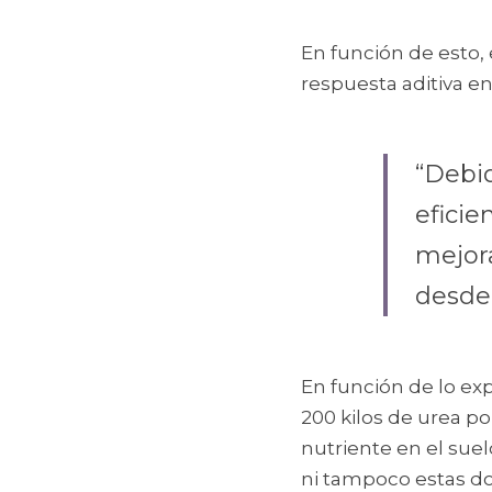
En función de esto,
respuesta aditiva ent
“Debid
eficie
mejora
desde 
En función de lo exp
200 kilos de urea po
nutriente en el suel
ni tampoco estas do