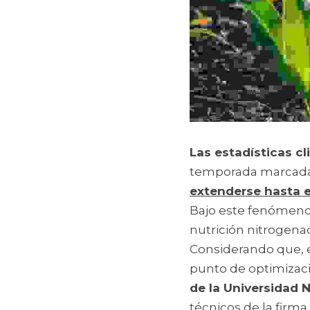
Las estadísticas cl
temporada marcada p
extenderse hasta e
Bajo este fenómeno 
nutrición nitrogenad
Considerando que, e
punto de optimizaci
de la Universidad 
técnicos de la firm